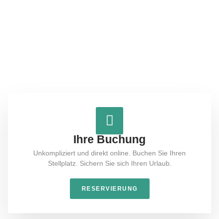
helfen können.
Möchten Sie direkt und unkompliziert reservieren oder haben
Sie Fragen, die wir klären können. Wir helfen Ihnen gerne
weiter.
Ihre Buchung
Unkompliziert und direkt online. Buchen Sie Ihren
Stellplatz. Sichern Sie sich Ihren Urlaub.
RESERVIERUNG