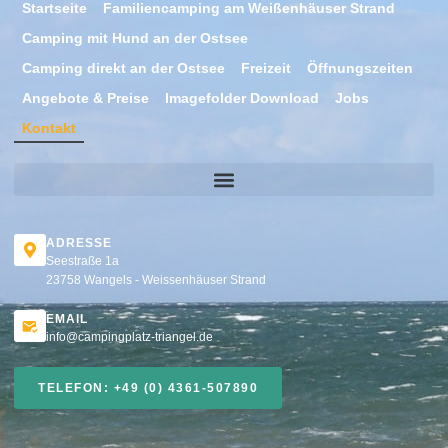
Startseite
Familiencamping am Weißenhäuser Strand
Camping mit Hund an der Ostsee
Camping direkt an der Ostsee
Freizeit
Öffnungszeiten
Angebote & Preise
Imagefolder Download
Jobs
Kontakt
ADRESSE
Seestraße 1a
23758 Wangels - Weissenhäuser Strand
EMAIL
info@campingplatz-triangel.de
TELEFON: +49 (0) 4361-507890